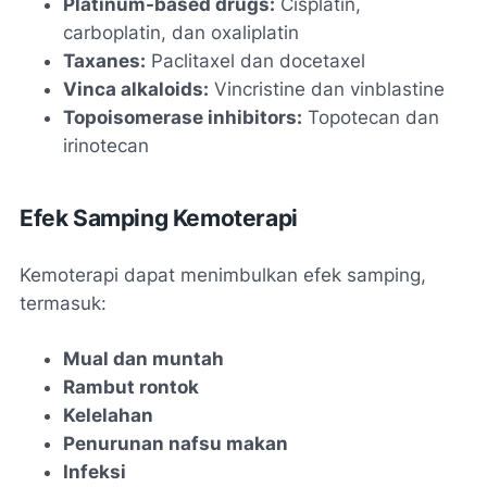
Platinum-based drugs:
Cisplatin,
carboplatin, dan oxaliplatin
Taxanes:
Paclitaxel dan docetaxel
Vinca alkaloids:
Vincristine dan vinblastine
Topoisomerase inhibitors:
Topotecan dan
irinotecan
Efek Samping Kemoterapi
Kemoterapi dapat menimbulkan efek samping,
termasuk:
Mual dan muntah
Rambut rontok
Kelelahan
Penurunan nafsu makan
Infeksi