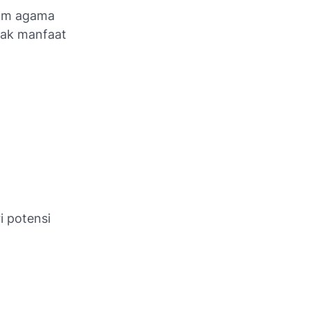
lam agama
nyak manfaat
 potensi