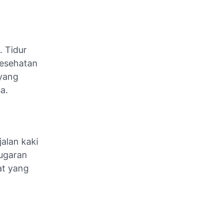
. Tidur
esehatan
 yang
a.
alan kaki
ugaran
at yang