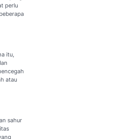
t perlu
 beberapa
a itu,
dan
 mencegah
ah atau
an sahur
itas
yang