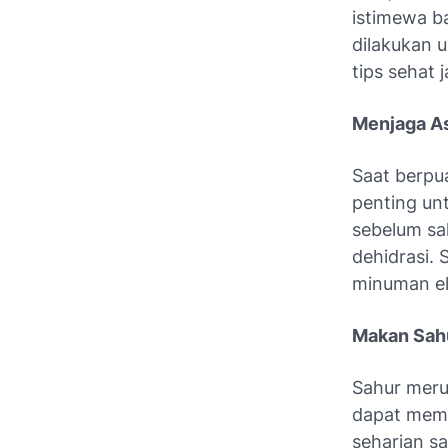
istimewa b
dilakukan 
tips sehat
Menjaga A
Saat berpua
penting un
sebelum sa
dehidrasi. 
minuman el
Makan Sah
Sahur meru
dapat memb
seharian s