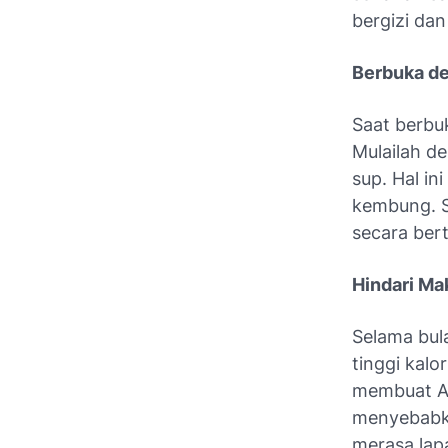
bergizi da
Berbuka d
Saat berbu
Mulailah d
sup. Hal i
kembung. S
secara ber
Hindari Ma
Selama bul
tinggi kal
membuat A
menyebabka
merasa lapa