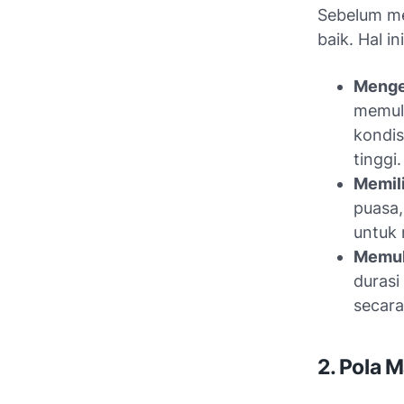
Sebelum me
baik. Hal i
Menge
memula
kondis
tinggi.
Memili
puasa,
untuk 
Memula
durasi
secara
2. Pola 