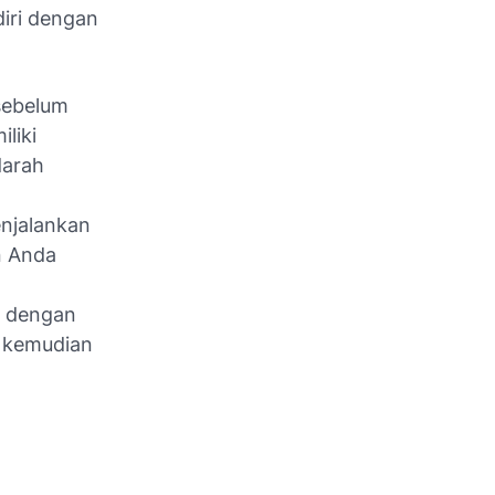
iri dengan
sebelum
liki
darah
enjalankan
n Anda
a dengan
, kemudian