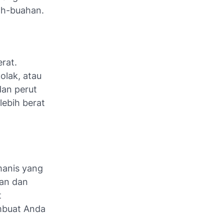
ah-buahan.
rat.
olak, atau
an perut
ebih berat
manis yang
aan dan
t
mbuat Anda