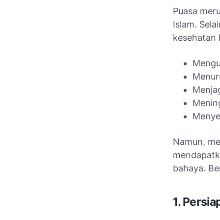
Puasa meru
Islam. Sela
kesehatan b
Mengu
Menuru
Menja
Mening
Menye
Namun, men
mendapatka
bahaya. Ber
1. Persi