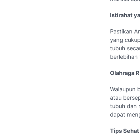
Istirahat 
Pastikan A
yang cukup
tubuh secar
berlebihan
Olahraga R
Walaupun be
atau berse
tubuh dan 
dapat meng
Tips Sehat